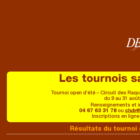
Les tournois s
Tournoi open d’été – Circuit des Raq
du 9 au 31 aoû
Renseignements et i
04 67 63 31 78
ou
club
Inscriptions en ligne
Résultats du tournoi