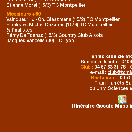
Yann Mizera (15) TC Pradéen
Étienne Morel (15/3) TC Montpellier
Messieurs +60
Vainqueur : J.-Ch. Glaszmann (15/2) TC Montpellier
Finaliste : Michel Cazaban (15/3) TC Montpellier
½ finalistes :
Rémy De Tonnac (15/3) Country Club Aixois
Jacques Vancells (30) TC Lyon
Tennis club de Mo
Rue de la Jalade - 3409
Club :
04 67 63 31 78
-
e-mail :
club
@
tcmla
Restaurant :
06 75
Tram 1 arrêts Sai
ou Univ. Sciences e
Itinéraire Google Maps (