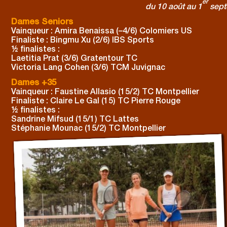
er
du 10 août au 1
sept
Dames Seniors
Vainqueur : Amira Benaissa (–4/6) Colomiers US
Finaliste : Bingmu Xu (2/6) IBS Sports
½ finalistes :
Laetitia Prat (3/6) Gratentour TC
Victoria Lang Cohen (3/6) TCM Juvignac
Dames +35
Vainqueur : Faustine Allasio (15/2) TC Montpellier
Finaliste : Claire Le Gal (15) TC Pierre Rouge
½ finalistes :
Sandrine Mifsud (15/1) TC Lattes
Stéphanie Mounac (15/2) TC Montpellier