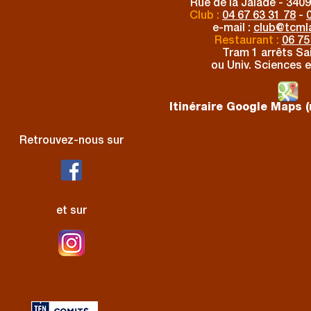
Rue de la Jalade - 3409
Club :
04 67 63 31 78
-
e-mail :
club
@
tcmla
Restaurant :
06 75
Tram 1 arrêts Sai
ou Univ. Sciences e
Itinéraire Google Maps (
Retrouvez-nous sur
et sur