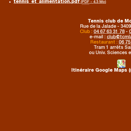
tennis_et_alimentation.pdf
(
PDF
-
4.3 Mo
)
Tennis club de Mo
Rue de la Jalade - 3409
Club :
04 67 63 31 78
-
e-mail :
club
@
tcmla
Restaurant :
06 75
Tram 1 arrêts Sai
ou Univ. Sciences e
Itinéraire Google Maps (